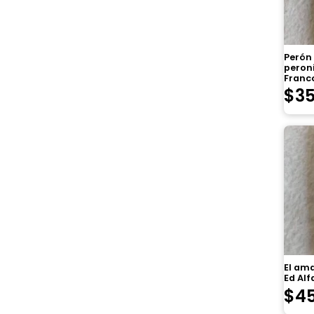
Perón
peron
Franco
$
3
El ama
Ed Al
$
4