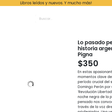
Libros leídos y nuevos. Y mucho más!
ache Leonardo Librer
Lo pasado pe
historia arge
Pigna
$
350
En estas apasionant
momentos clave de l
período crucial del
Domingo Perón por 
‘Revolución Libertad
noche negra de la p
pensado nos convoca
través de la voz dir
privilegiados. Una v