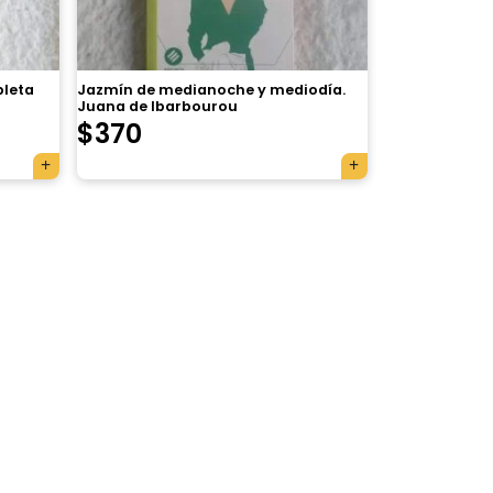
pleta
Jazmín de medianoche y mediodía.
Juana de Ibarbourou
$
370
×
Tu carrito está vacío.
Agregá un producto y aparecerá acá
automáticamente.