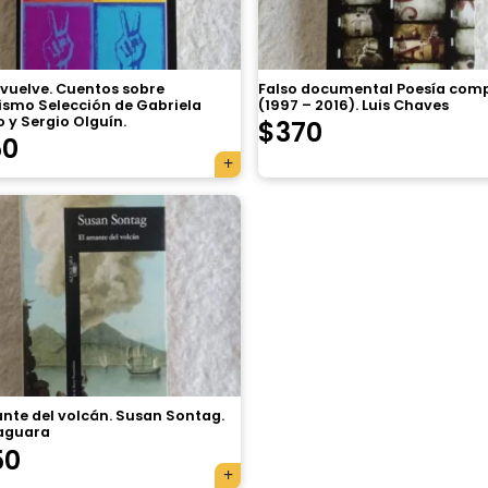
 vuelve. Cuentos sobre
Falso documental Poesía com
ismo Selección de Gabriela
(1997 – 2016). Luis Chaves
 y Sergio Olguín.
$
370
50
nte del volcán. Susan Sontag.
faguara
50