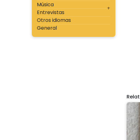
Música
Entrevistas
Otros idiomas
General
Rela