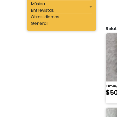
Música
Entrevistas
Otros idiomas
General
Rela
Timing
$
5