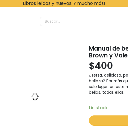
Libros leídos y nuevos. Y mucho más!
ache Leonardo Librer
Manual de bel
Brown y Vale
$
400
¿Tersa, deliciosa, p
belleza? Por más qu
solo lugar: en este 
bellas, todas ellas.
1 in stock