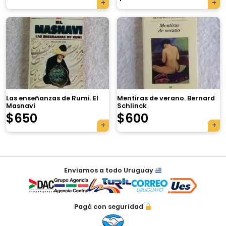
×
Las enseñanzas de Rumi. El
Mentiras de verano. Bernard
Masnavi
Schlinck
Tu carrito está vacío.
$
650
$
600
Agregá un producto y aparecerá acá
automáticamente.
Navegación
Enviamos a todo Uruguay
de
entradas
Pagá con seguridad