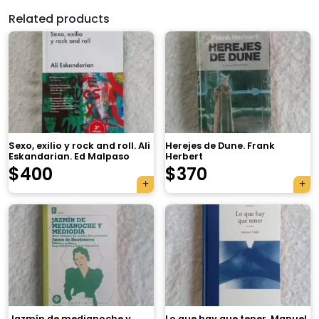
Related products
Sexo, exilio y rock and roll. Ali
Herejes de Dune. Frank
Eskandarian. Ed Malpaso
Herbert
$
400
$
370
×
Jazmín de medianoche y
Lo que hay que tener. Manuel