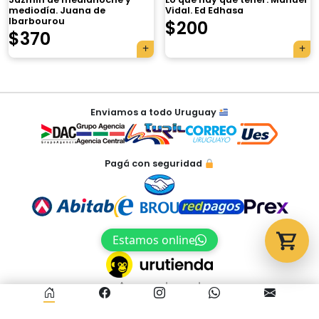
mediodía. Juana de
Vidal. Ed Edhasa
Ibarbourou
$
200
Tu carrito está vacío.
$
370
Agregá un producto y aparecerá acá
automáticamente.
Navegación
Enviamos a todo Uruguay
de
entradas
Pagá con seguridad
Estamos online
Acceso al panel