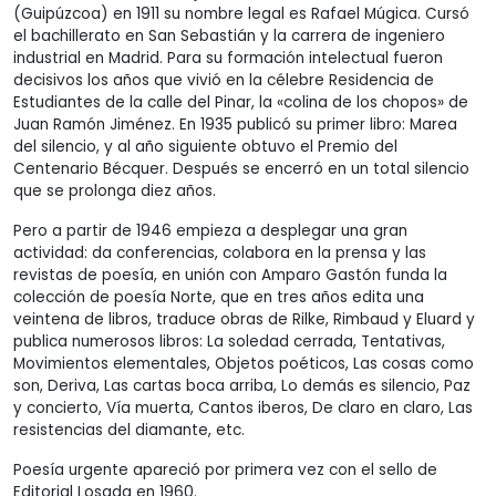
(Guipúzcoa) en 1911 su nombre legal es Rafael Múgica. Cursó
el bachillerato en San Sebastián y la carrera de ingeniero
industrial en Madrid. Para su formación intelectual fueron
decisivos los años que vivió en la célebre Residencia de
Estudiantes de la calle del Pinar, la «colina de los chopos» de
Juan Ramón Jiménez. En 1935 publicó su primer libro: Marea
del silencio, y al año siguiente obtuvo el Premio del
Centenario Bécquer. Después se encerró en un total silencio
que se prolonga diez años.
Pero a partir de 1946 empieza a desplegar una gran
actividad: da conferencias, colabora en la prensa y las
revistas de poesía, en unión con Amparo Gastón funda la
colección de poesía Norte, que en tres años edita una
veintena de libros, traduce obras de Rilke, Rimbaud y Eluard y
publica numerosos libros: La soledad cerrada, Tentativas,
Movimientos elementales, Objetos poéticos, Las cosas como
son, Deriva, Las cartas boca arriba, Lo demás es silencio, Paz
y concierto, Vía muerta, Cantos iberos, De claro en claro, Las
resistencias del diamante, etc.
Poesía urgente apareció por primera vez con el sello de
Editorial Losada en 1960.