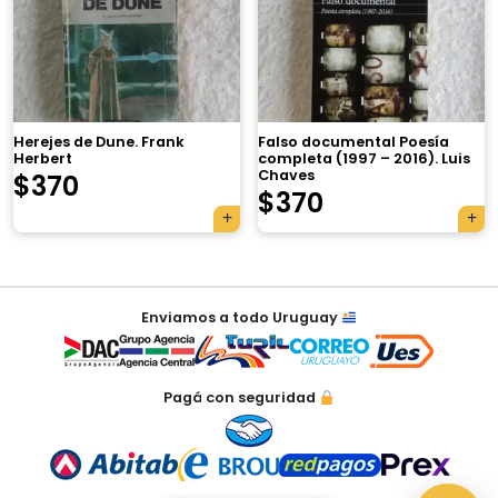
×
Herejes de Dune. Frank
Falso documental Poesía
Herbert
completa (1997 – 2016). Luis
Chaves
$
370
Tu carrito está vacío.
$
370
Agregá un producto y aparecerá acá
automáticamente.
Navegación
Enviamos a todo Uruguay
de
entradas
Pagá con seguridad