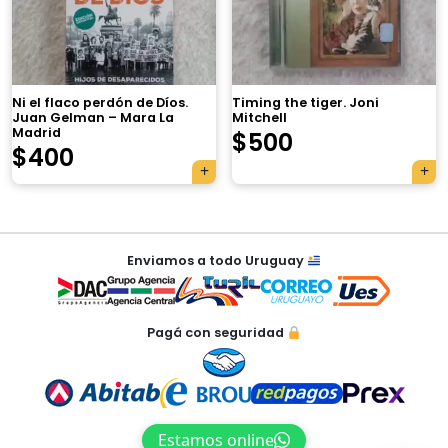
×
Ni el flaco perdón de Díos.
Timing the tiger. Joni
Juan Gelman – Mara La
Mitchell
Madrid
$
500
$
400
Tu carrito está vacío.
Agregá un producto y aparecerá acá
Navegación
automáticamente.
Enviamos a todo Uruguay
de
entradas
Pagá con seguridad
Estamos online