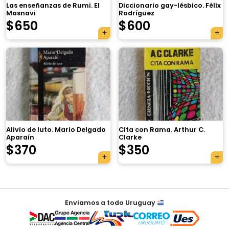
Las enseñanzas de Rumi. El
Diccionario gay-lésbico. Félix
Masnavi
Rodríguez
$
650
$
600
×
Alivio de luto. Mario Delgado
Cita con Rama. Arthur C.
Aparaín
Clarke
Tu carrito está vacío.
$
370
$
350
Agregá un producto y aparecerá acá
automáticamente.
Navegación
Enviamos a todo Uruguay
de
entradas