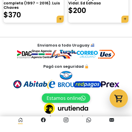
completa (1997 – 2016). Luis
Vidal. Ed Edhasa
Chaves
$
200
Tu carrito está vacío.
$
370
Agregá un producto y aparecerá acá
automáticamente.
Navegación
Enviamos a todo Uruguay
de
entradas
Pagá con seguridad
Estamos online
Acceso al panel