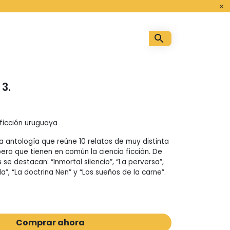
o
3.
ficción uruguaya
a antología que reúne 10 relatos de muy distinta
pero que tienen en común la ciencia ficción. De
 se destacan: “Inmortal silencio”, “La perversa”,
ula”, “La doctrina Nen” y “Los sueños de la carne”.
Comprar ahora