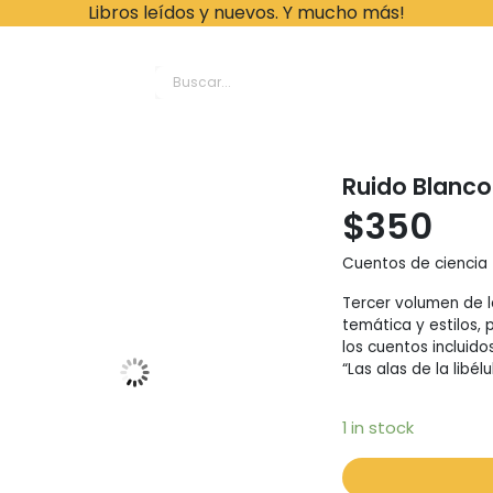
Libros leídos y nuevos. Y mucho más!
ache Leonardo Librer
Ruido Blanco 
$
350
Cuentos de ciencia 
Tercer volumen de l
temática y estilos, 
los cuentos incluidos
“Las alas de la libél
1 in stock