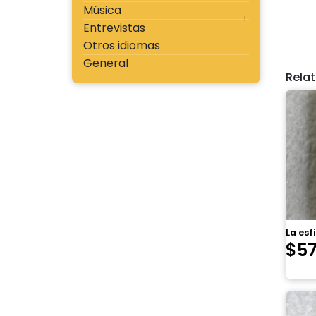
Música
Entrevistas
Otros idiomas
General
Rela
La esf
$
5