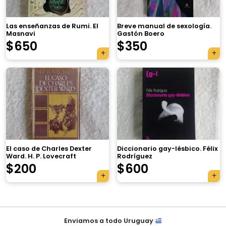
Las enseñanzas de Rumi. El
Breve manual de sexología.
Masnavi
Gastón Boero
$
650
$
350
×
El caso de Charles Dexter
Diccionario gay-lésbico. Félix
Ward. H. P. Lovecraft
Rodríguez
Tu carrito está vacío.
$
200
$
600
Agregá un producto y aparecerá acá
automáticamente.
Navegación
Enviamos a todo Uruguay