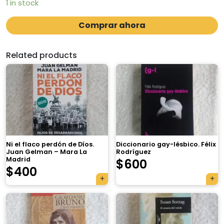
1 in stock
Comprar ahora
Related products
Ni el flaco perdón de Díos.
Diccionario gay-lésbico. Félix
Juan Gelman – Mara La
Rodríguez
Madrid
$
600
$
400
×