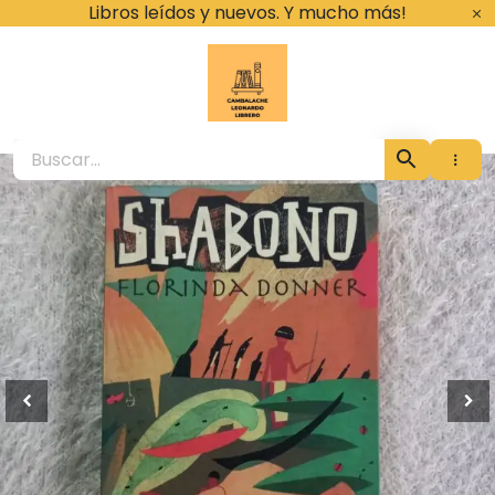
Ir
Libros leídos y nuevos. Y mucho más!
al
contenido
Cambalache Leona