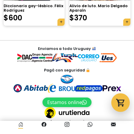
Diccionario gay-lésbico. Félix
Alivio de luto. Mario Delgado
Rodríguez
Aparaín
Tu carrito está vacío.
$
600
$
370
Agregá un producto y aparecerá acá
automáticamente.
Navegación
Enviamos a todo Uruguay
de
entradas
Pagá con seguridad
Estamos online
Acceso al panel