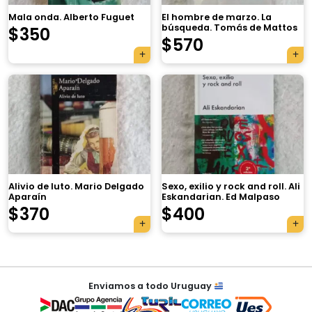
Mala onda. Alberto Fuguet
El hombre de marzo. La
búsqueda. Tomás de Mattos
$
350
$
570
×
Alivio de luto. Mario Delgado
Sexo, exilio y rock and roll. Ali
Aparaín
Eskandarian. Ed Malpaso
$
370
$
400
Tu carrito está vacío.
Agregá un producto y aparecerá acá
Navegación
automáticamente.
Enviamos a todo Uruguay
de