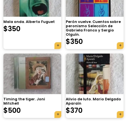
Mala onda. Alberto Fuguet
Perón vuelve. Cuentos sobre
peronismo Selección de
$
350
Gabriela Franco y Sergio
Olguín.
$
350
×
Timing the tiger. Joni
Alivio de luto. Mario Delgado
Mitchell
Aparaín
Tu carrito está vacío.
$
500
$
370
Agregá un producto y aparecerá acá
automáticamente.