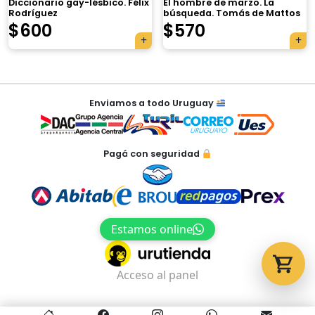
Diccionario gay-lésbico. Félix
El hombre de marzo. La
Rodríguez
búsqueda. Tomás de Mattos
$
600
$
570
Tu carrito está vacío.
Agregá un producto y aparecerá acá
Navegación
automáticamente.
Enviamos a todo Uruguay
de
entradas
Pagá con seguridad
Estamos online
Acceso al panel