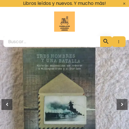
Ir
Libros leídos y nuevos. Y mucho más!
al
contenido
Cambalache Leona