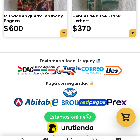
Mundos en guerra. Anthony
Herejes de Dune. Frank
Pagden
Herbert
Tu carrito está vacío.
$
600
$
370
Agregá un producto y aparecerá acá
automáticamente.
Navegación
Enviamos a todo Uruguay
de
entradas
Pagá con seguridad
Estamos online
Acceso al panel