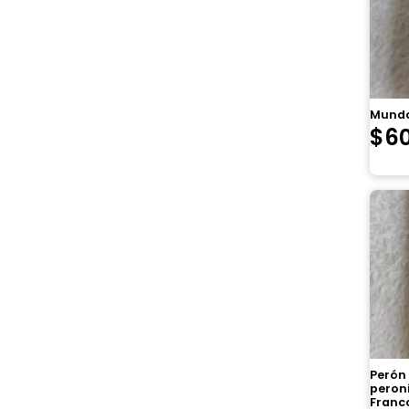
Mundo
$
6
Perón
peron
Franco