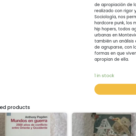
de apropiación de la
realizado con rigor
Sociología, nos perm
hardcore punk, los 
hip hopers, todos a
urbanas en Montevid
también un análisis
de agruparse, con l
formas en que viven 
apropian de ella.
1 in stock
ted products