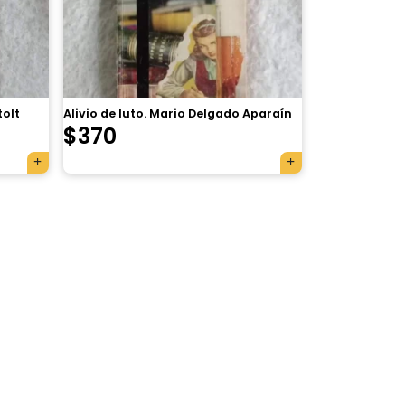
tolt
Alivio de luto. Mario Delgado Aparaín
$
370
×
Tu carrito está vacío.
Agregá un producto y aparecerá acá
automáticamente.