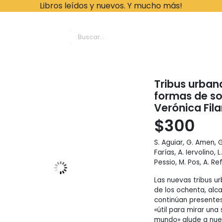
Libros leídos y nuevos. Y mucho más!
ache Leonardo Librer
Tribus urban
formas de soc
Verónica Fil
$
300
S. Aguiar, G. Amen, G.
Farías, A. Iervolino, 
Pessio, M. Pos, A. Re
Las nuevas tribus 
de los ochenta, alc
continúan presentes
«útil para mirar un
mundo» alude a nue