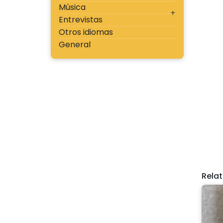
Música
Entrevistas
Otros idiomas
General
Rela