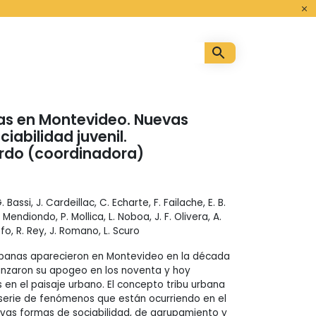
o
as en Montevideo. Nuevas
iabilidad juvenil.
ardo (coordinadora)
 Bassi, J. Cardeillac, C. Echarte, F. Failache, E. B.
L. Mendiondo, P. Mollica, L. Noboa, J. F. Olivera, A.
ffo, R. Rey, J. Romano, L. Scuro
urbanas aparecieron en Montevideo en la década
anzaron su apogeo en los noventa y hoy
 en el paisaje urbano. El concepto tribu urbana
a serie de fenómenos que están ocurriendo en el
vas formas de sociabilidad, de agrupamiento y