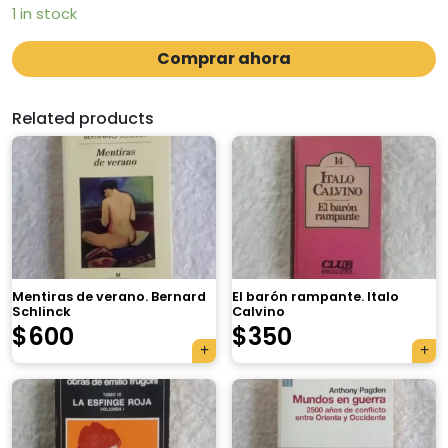
1 in stock
Comprar ahora
Related products
Mentiras de verano. Bernard
El barón rampante. Italo
Schlinck
Calvino
$
600
$
350