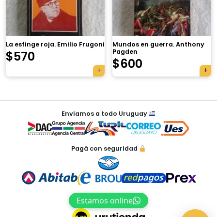
×
La esfinge roja. Emilio Frugoni
Mundos en guerra. Anthony
Pagden
$
570
$
600
Tu carrito está vacío.
Agregá un producto y aparecerá acá
Navegación
automáticamente.
Enviamos a todo Uruguay
de
entradas
Pagá con seguridad
Estamos online