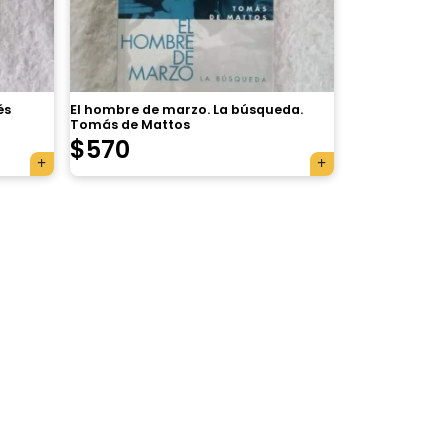
és
El hombre de marzo. La búsqueda.
Tomás de Mattos
$
570
×
Tu carrito está vacío.
Agregá un producto y aparecerá acá
automáticamente.