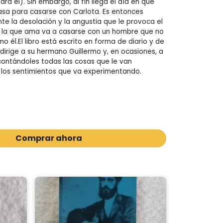
ara él). Sin embargo, al fin llega el día en que
asa para casarse con Carlota. Es entonces
te la desolación y la angustia que le provoca el
a la que ama va a casarse con un hombre que no
 él.El libro está escrito en forma de diario y de
dirige a su hermano Guillermo y, en ocasiones, a
ontándoles todas las cosas que le van
 los sentimientos que va experimentando.
Comprar ahora