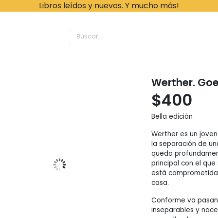
Libros leídos y nuevos. Y mucho más!
ache Leonardo Librer
Werther. Go
$
400
Bella edición
Werther es un joven
la separación de un
queda profundamen
principal con el qu
está comprometida c
casa.
Conforme va pasand
inseparables y nace