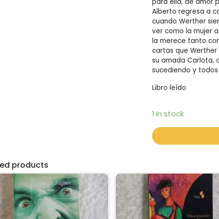
para ella, de amor p
Alberto regresa a c
cuando Werther sien
ver como la mujer 
la merece tanto como
cartas que Werther 
su amada Carlota, c
sucediendo y todos
Libro leído
1 in stock
ted products