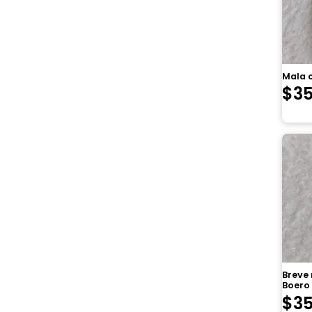
Mala 
$
3
Breve
Boero
$
3