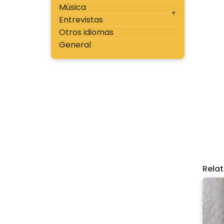
Música
Entrevistas
Otros idiomas
General
Rela