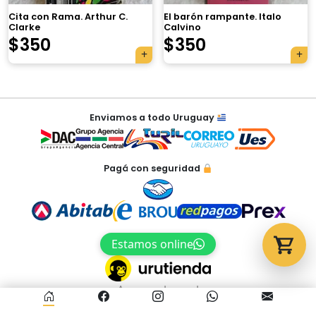
Cita con Rama. Arthur C.
El barón rampante. Italo
Clarke
Calvino
Tu carrito está vacío.
$
350
$
350
Agregá un producto y aparecerá acá
automáticamente.
Navegación
Enviamos a todo Uruguay
de
entradas
Pagá con seguridad
Estamos online
Acceso al panel