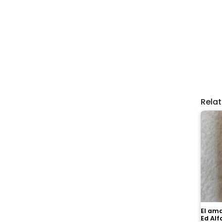
Rela
El ama
Ed Al