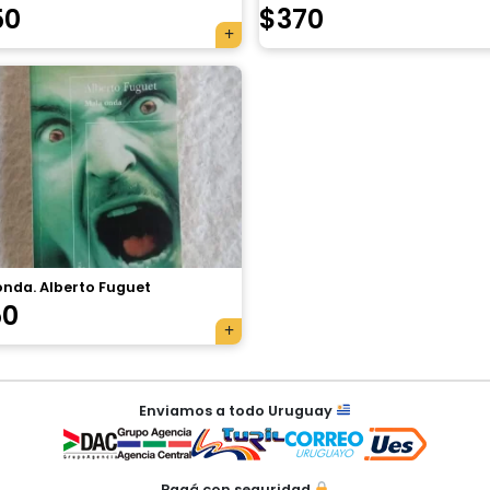
50
$
370
onda. Alberto Fuguet
50
Enviamos a todo Uruguay
Pagá con seguridad