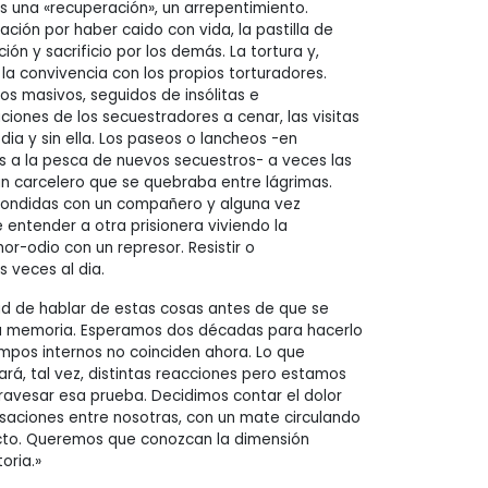
s una «recuperación», un arrepentimiento.
ción por haber caido con vida, la pastilla de
ión y sacrificio por los demás. La tortura y,
 la convivencia con los propios torturadores.
os masivos, seguidos de insólitas e
ciones de los secuestradores a cenar, las visitas
dia y sin ella. Los paseos o lancheos -en
es a la pesca de nuevos secuestros- a veces las
n carcelero que se quebraba entre lágrimas.
condidas con un compañero y alguna vez
 entender a otra prisionera viviendo la
or-odio con un represor. Resistir o
 veces al dia.
d de hablar de estas cosas antes de que se
ra memoria. Esperamos dos décadas para hacerlo
mpos internos no coinciden ahora. Lo que
á, tal vez, distintas reacciones pero estamos
avesar esa prueba. Decidimos contar el dolor
aciones entre nosotras, con un mate circulando
ecto. Queremos que conozcan la dimensión
oria.»