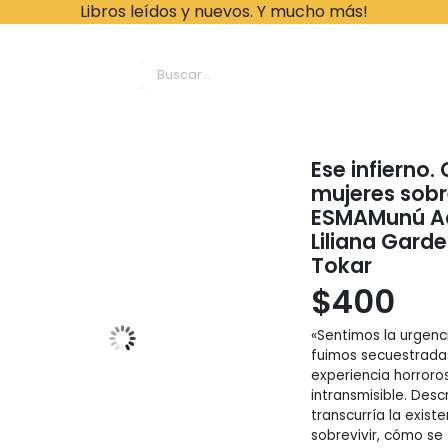
Libros leídos y nuevos. Y mucho más!
ache Leonardo Librer
Ese infierno
mujeres sobr
ESMAMunú Act
Liliana Garde
Tokar
$
400
«Sentimos la urgenc
fuimos secuestradas
experiencia horror
intransmisible. Desc
transcurría la exis
sobrevivir, cómo se