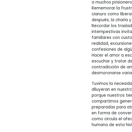
a muchos prisionero
Rememorar la frustra
cianuro como liberac
después, la charla y
Recordar los traslad
intempestivas invita
familiares con custo
realidad, excursion
confesiones de algú
Hacer el amor a es
escuchar y tratar de
contradicción de am
desmoronarse varias
Tuvimos la necesida
diluyeran en nuest
porque nuestros tie
compartimos generar
preparadas para atr
en forma de convers
como circula el af
humana de esta hist