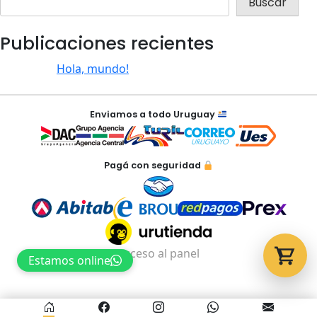
Buscar
Publicaciones recientes
Tu carrito está vacío.
Agregá un producto y aparecerá acá
Hola, mundo!
automáticamente.
Enviamos a todo Uruguay
Pagá con seguridad
Acceso al panel
Estamos online