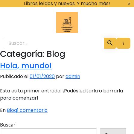
Ir
Libros leídos y nuevos. Y mucho más!
al
contenido
Cambalache Leona
Categoría:
Blog
Hola, mundo!
Publicado el
01/01/2020
por
admin
Esta es tu primer entrada. ¡Podés editarla o borrarla
para comenzar!
en
En
Blog
1 comentario
×
Hola,
mundo!
Buscar