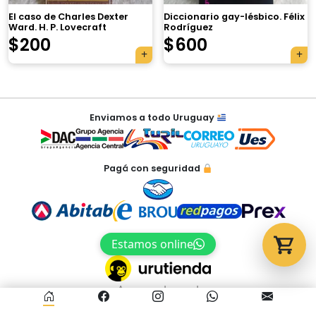
El caso de Charles Dexter
Diccionario gay-lésbico. Félix
Ward. H. P. Lovecraft
Rodríguez
Tu carrito está vacío.
$
200
$
600
Agregá un producto y aparecerá acá
automáticamente.
Navegación
Enviamos a todo Uruguay
de
entradas
Pagá con seguridad
Estamos online
Acceso al panel