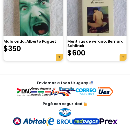
×
Mala onda. Alberto Fuguet
Mentiras de verano. Bernard
Schlinck
$
350
$
600
Tu carrito está vacío.
Agregá un producto y aparecerá acá
Navegación
automáticamente.
Enviamos a todo Uruguay
de
entradas
Pagá con seguridad