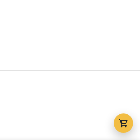
Tu carrito está vacío.
Agregá un producto y aparecerá acá
automáticamente.