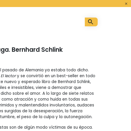
o
ga. Bernhard Schlink
el pasado de Alemania ya estaba todo dicho.
ó
El lector
y se convirtió en un best-seller en todo
te nuevo y esperado libro de Bernhard Schlink,
iles e irresistibles, viene a demostrar que
icho sobre el amor. A lo largo de siete relatos
r como atracción y como huida en todas sus
rimidos y malentendidos involuntarios, audaces
es surgidas de la desesperación, la fuerza
stumbre, el peso de la culpa y la autonegación.
stas son de algún modo víctimas de su época.