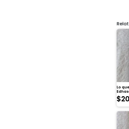
Rela
Lo que
Edhas
$
2