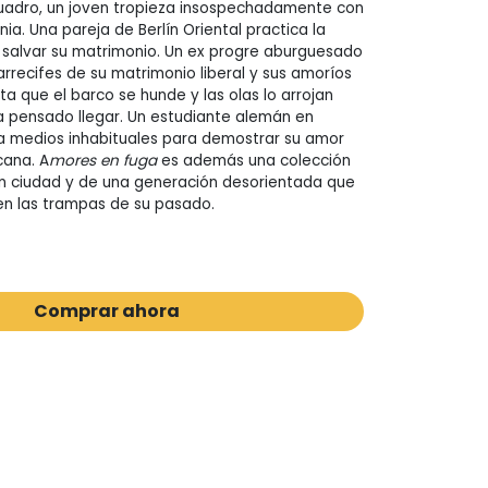
cuadro, un joven tropieza insospechadamente con
a. Una pareja de Berlín Oriental practica la
 salvar su matrimonio. Un ex progre aburguesado
arrecifes de su matrimonio liberal y sus amoríos
a que el barco se hunde y las olas lo arrojan
 pensado llegar. Un estudiante alemán en
a medios inhabituales para demostrar su amor
cana. A
mores en fuga
es además una colección
an ciudad y de una generación desorientada que
en las trampas de su pasado.
Comprar ahora