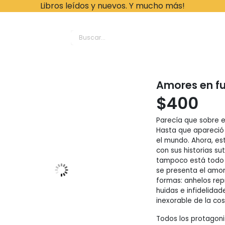
Libros leídos y nuevos. Y mucho más!
ache Leonardo Librer
Amores en fu
$
400
Parecía que sobre 
Hasta que apareci
el mundo. Ahora, es
con sus historias sut
tampoco está todo d
se presenta el amo
formas: anhelos rep
huidas e infidelidad
inexorable de la co
Todos los protagoni