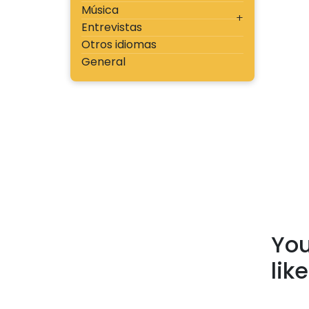
Música
Entrevistas
Otros idiomas
General
You
lik