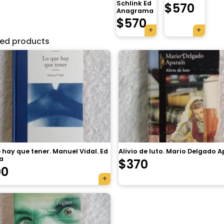
Schlink Ed
$
570
Anagrama
$
570
ted products
 hay que tener. Manuel Vidal. Ed
Alivio de luto. Mario Delgado 
a
$
370
00