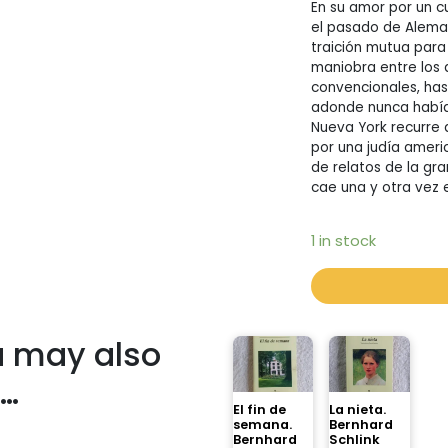
En su amor por un 
el pasado de Alemani
traición mutua para
maniobra entre los 
convencionales, hast
adonde nunca había
Nueva York recurre 
por una judía ameri
de relatos de la gr
cae una y otra vez 
1 in stock
 may also
e…
El fin de
La nieta.
semana.
Bernhard
Bernhard
Schlink