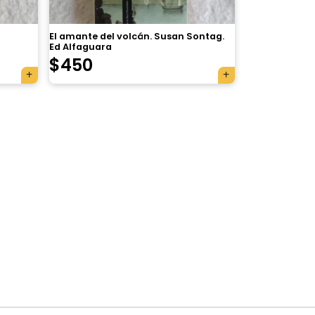
El amante del volcán. Susan Sontag.
Ed Alfaguara
$
450
×
Tu carrito está vacío.
Agregá un producto y aparecerá acá
automáticamente.