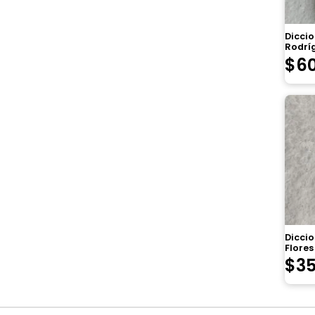
Diccio
Rodrí
$
6
Diccio
Flore
$
3