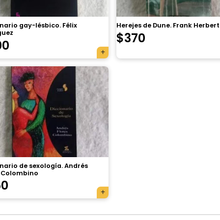
nario gay-lésbico. Félix
Herejes de Dune. Frank Herbert
guez
$
370
00
nario de sexología. Andrés
s Colombino
50