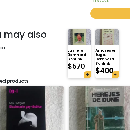
1 in stock
 may also
e…
La nieta.
Amores en
Bernhard
fuga.
Schlink
Bernhard
Schlink
$
570
$
400
ted products