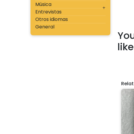
Música
Entrevistas
Otros idiomas
General
You
lik
Rela