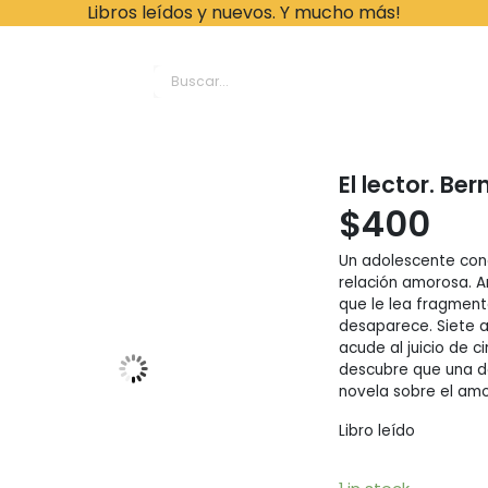
Libros leídos y nuevos. Y mucho más!
ache Leonardo Librer
El lector. Be
$
400
Un adolescente cono
relación amorosa. An
que le lea fragment
desaparece. Siete a
acude al juicio de 
descubre que una d
novela sobre el amor,
Libro leído