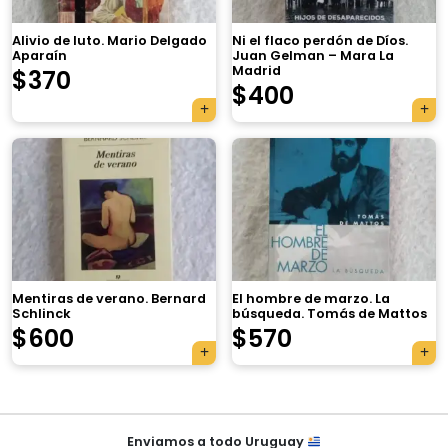
Alivio de luto. Mario Delgado
Ni el flaco perdón de Díos.
Aparaín
Juan Gelman – Mara La
Madrid
$
370
$
400
×
Mentiras de verano. Bernard
El hombre de marzo. La
Schlinck
búsqueda. Tomás de Mattos
Tu carrito está vacío.
$
600
$
570
Agregá un producto y aparecerá acá
automáticamente.
Navegación
Enviamos a todo Uruguay