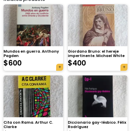
Mundos en guerra. Anthony
Giordano Bruno: el hereje
Pagden
impertinente. Michael White
$
600
$
400
×
Cita con Rama. Arthur C.
Diccionario gay-lésbico. Félix
Clarke
Rodríguez
Tu carrito está vacío.