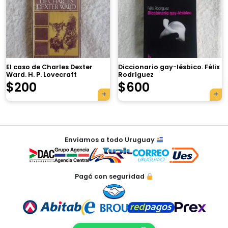
×
El caso de Charles Dexter
Diccionario gay-lésbico. Félix
Ward. H. P. Lovecraft
Rodríguez
$
200
$
600
Tu carrito está vacío.
Agregá un producto y aparecerá acá
Navegación
automáticamente.
Enviamos a todo Uruguay
de
entradas
Pagá con seguridad