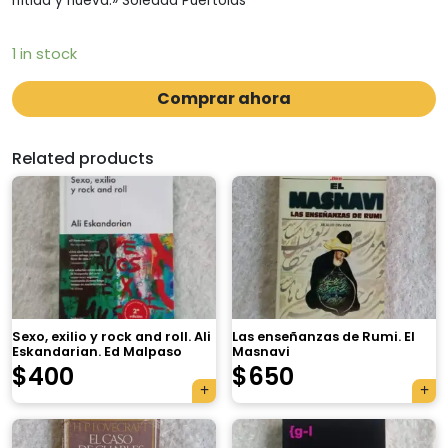
nítida y nueva.» Soledad Puértolas
1 in stock
Comprar ahora
Related products
Sexo, exilio y rock and roll. Ali
Las enseñanzas de Rumi. El
Eskandarian. Ed Malpaso
Masnavi
$
400
$
650