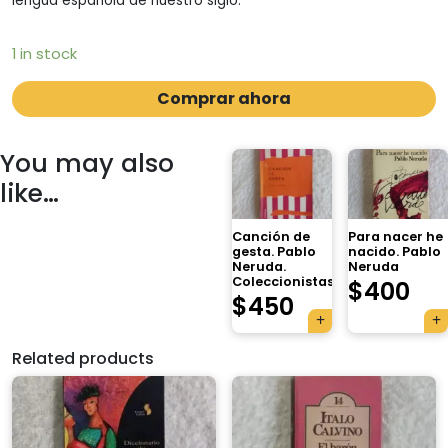
lengua española de nuestro siglo.
1 in stock
Comprar ahora
You may also
like…
Canción de
Para nacer he
gesta. Pablo
nacido. Pablo
Neruda.
Neruda
Coleccionistas
$
400
$
450
Related products