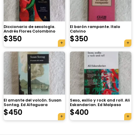
Diccionario de sexología.
El barón rampante. Italo
Andrés Flores Colombino
Calvino
$
350
$
350
×
El amante del volcán. Susan
Sexo, exilio y rock and roll. Ali
Sontag. Ed Alfaguara
Eskandarian. Ed Malpaso
Tu carrito está vacío.
$
450
$
400
Agregá un producto y aparecerá acá
automáticamente.