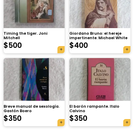
Timing the tiger. Joni
Giordano Bruno: el hereje
Mitchell
impertinente. Michael White
$
500
$
400
×
Breve manual de sexología.
El barón rampante. Italo
Gastón Boero
Calvino
Tu carrito está vacío.
$
350
$
350
Agregá un producto y aparecerá acá
automáticamente.