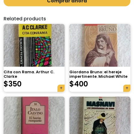
Comprar ahora
Related products
Cita con Rama. Arthur C.
Giordano Bruno: el hereje
Clarke
impertinente. Michael White
$
350
$
400
×