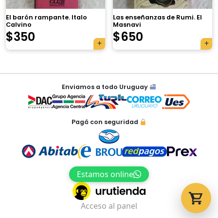
El barón rampante. Italo
Las enseñanzas de Rumi. El
Calvino
Masnavi
$
350
$
650
Tu carrito está vacío.
Agregá un producto y aparecerá acá
Navegación
automáticamente.
Enviamos a todo Uruguay
de
entradas
Pagá con seguridad
Estamos online
Acceso al panel