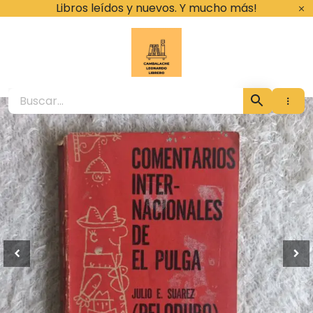
Ir
Libros leídos y nuevos. Y mucho más!
al
contenido
Cambalache Leona