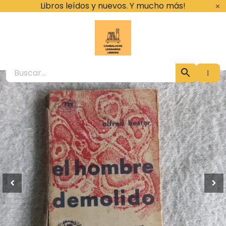
Ir
Libros leídos y nuevos. Y mucho más!
al
contenido
Cambalache Leona