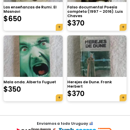
Las enseñanzas de Rumi. El
Falso documental Poesía
Masnavi
completa (1997 – 2016). Luis
Chaves
$
650
$
370
×
Mala onda. Alberto Fuguet
Herejes de Dune. Frank
Herbert
$
350
Tu carrito está vacío.
$
370
Agregá un producto y aparecerá acá
automáticamente.
Navegación
Enviamos a todo Uruguay
de