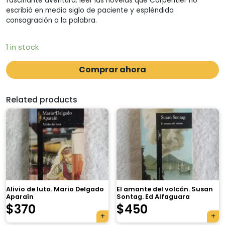
fascinante aventura: leer las novelas que Carpentier no
escribió en medio siglo de paciente y espléndida
consagración a la palabra.
1 in stock
Comprar ahora
Related products
Alivio de luto. Mario Delgado
El amante del volcán. Susan
Aparaín
Sontag. Ed Alfaguara
$
370
$
450