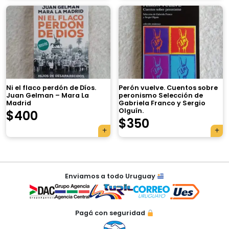
×
Ni el flaco perdón de Díos.
Perón vuelve. Cuentos sobre
Juan Gelman – Mara La
peronismo Selección de
Madrid
Gabriela Franco y Sergio
Olguín.
$
400
Tu carrito está vacío.
$
350
Agregá un producto y aparecerá acá
automáticamente.
Navegación
Enviamos a todo Uruguay
de
entradas
Pagá con seguridad