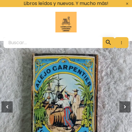
Ir
Libros leídos y nuevos. Y mucho más!
al
contenido
Cambalache Leona