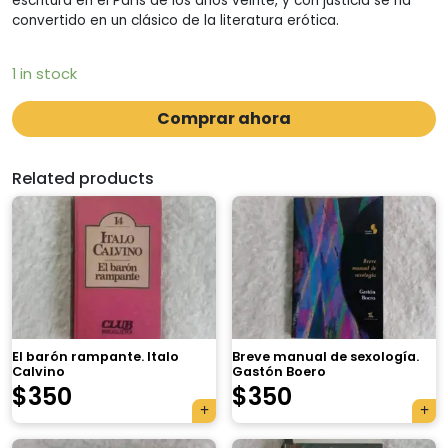
escritura en el París de los años veinte, y con justicia se ha
convertido en un clásico de la literatura erótica.
1 in stock
Comprar ahora
Related products
El barón rampante. Italo
Breve manual de sexología.
Calvino
Gastón Boero
$
350
$
350