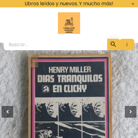
Ir
Libros leídos y nuevos. Y mucho más!
al
contenido
Cambalache Leona