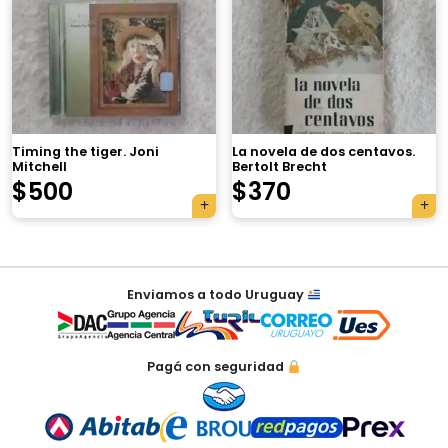
×
Timing the tiger. Joni
La novela de dos centavos.
Mitchell
Bertolt Brecht
$
500
$
370
Tu carrito está vacío.
Agregá un producto y aparecerá acá
Navegación
automáticamente.
Enviamos a todo Uruguay
de
entradas
Pagá con seguridad