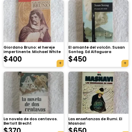
Giordano Bruno: el hereje
El amante del volcán. Susan
impertinente. Michael White
Sontag. Ed Alfaguara
$
400
$
450
×
La novela de dos centavos.
Las enseñanzas de Rumi. El
Bertolt Brecht
Masnavi
Tu carrito está vacío.
$
370
$
650