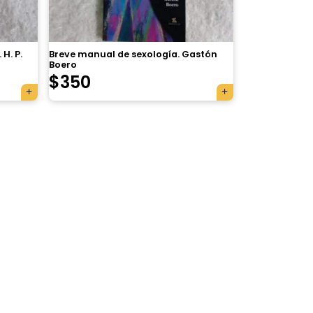
H. P.
Breve manual de sexología. Gastón
Boero
$
350
×
Tu carrito está vacío.
Agregá un producto y aparecerá acá
automáticamente.