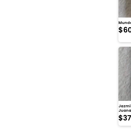
Mundo
$
6
Jazmí
Juana
$
3