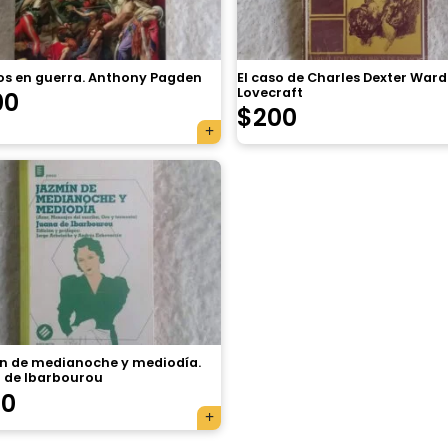
s en guerra. Anthony Pagden
El caso de Charles Dexter Ward. 
Lovecraft
00
$
200
n de medianoche y mediodía.
 de Ibarbourou
70