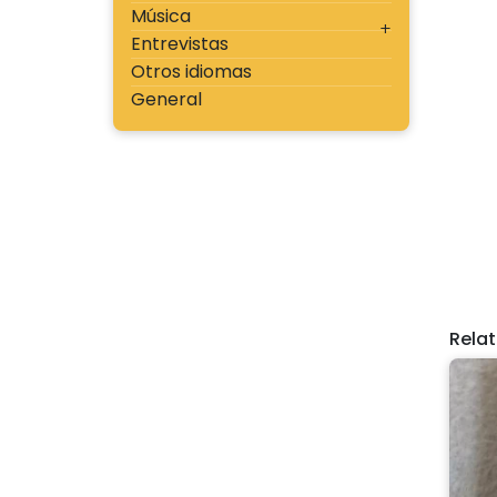
Música
Entrevistas
Otros idiomas
General
Rela