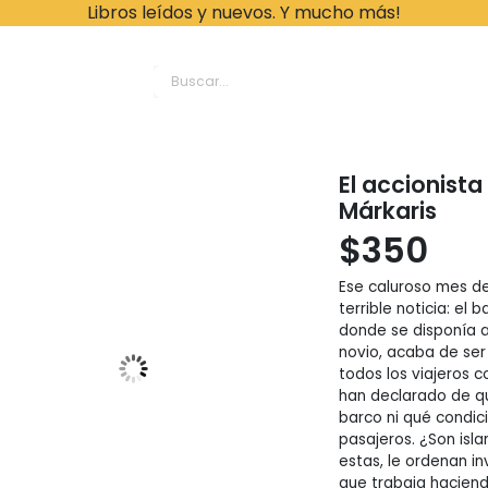
Libros leídos y nuevos. Y mucho más!
ache Leonardo Librer
El accionista
Márkaris
$
350
Ese caluroso mes de
terrible noticia: el 
donde se disponía a
novio, acaba de ser
todos los viajeros co
han declarado de qu
barco ni qué condici
pasajeros. ¿Son isl
estas, le ordenan in
que trabaja haciendo