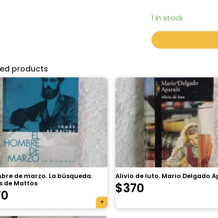
1 in stock
ted products
mbre de marzo. La búsqueda.
Alivio de luto. Mario Delgado 
 de Mattos
$
370
70