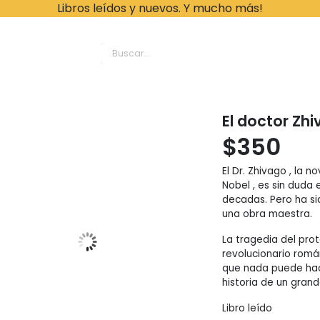
Libros leídos y nuevos. Y mucho más!
ache Leonardo Librer
El doctor Zhi
$
350
El Dr. Zhivago , la 
Nobel , es sin duda 
decadas. Pero ha si
una obra maestra.
La tragedia del prot
revolucionario romá
que nada puede hace
historia de un gran
Libro leído