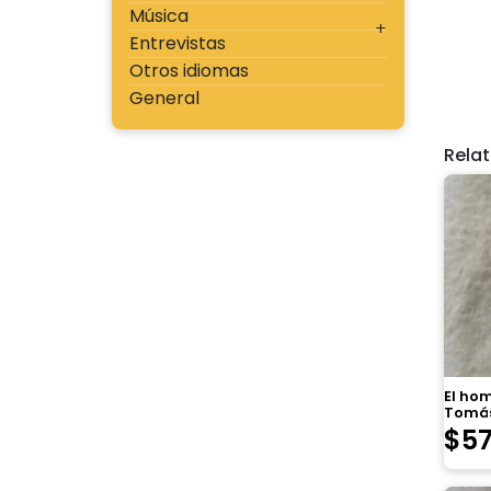
Música
Entrevistas
Otros idiomas
General
Rela
El ho
Tomás
$
5