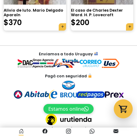
Alivio de luto. Mario Delgado
El caso de Charles Dexter
Aparaín
Ward. H. P. Lovecraft
Tu carrito está vacío.
$
370
$
200
Agregá un producto y aparecerá acá
automáticamente.
Navegación
Enviamos a todo Uruguay
de
entradas
Pagá con seguridad
Estamos online
Acceso al panel