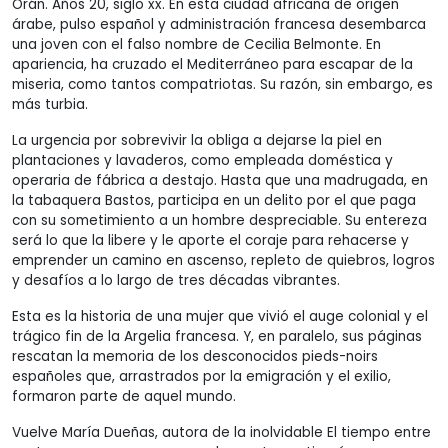
Orán. Años 20, siglo xx. En esta ciudad africana de origen
árabe, pulso español y administración francesa desembarca
una joven con el falso nombre de Cecilia Belmonte. En
apariencia, ha cruzado el Mediterráneo para escapar de la
miseria, como tantos compatriotas. Su razón, sin embargo, es
más turbia.
La urgencia por sobrevivir la obliga a dejarse la piel en
plantaciones y lavaderos, como empleada doméstica y
operaria de fábrica a destajo. Hasta que una madrugada, en
la tabaquera Bastos, participa en un delito por el que paga
con su sometimiento a un hombre despreciable. Su entereza
será lo que la libere y le aporte el coraje para rehacerse y
emprender un camino en ascenso, repleto de quiebros, logros
y desafíos a lo largo de tres décadas vibrantes.
Esta es la historia de una mujer que vivió el auge colonial y el
trágico fin de la Argelia francesa. Y, en paralelo, sus páginas
rescatan la memoria de los desconocidos pieds-noirs
españoles que, arrastrados por la emigración y el exilio,
formaron parte de aquel mundo.
Vuelve María Dueñas, autora de la inolvidable El tiempo entre