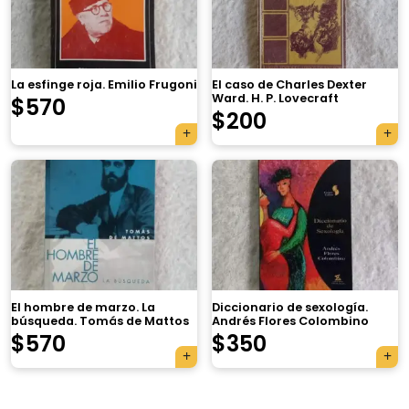
La esfinge roja. Emilio Frugoni
El caso de Charles Dexter
Ward. H. P. Lovecraft
$
570
$
200
×
El hombre de marzo. La
Diccionario de sexología.
búsqueda. Tomás de Mattos
Andrés Flores Colombino
Tu carrito está vacío.
$
570
$
350
Agregá un producto y aparecerá acá
automáticamente.