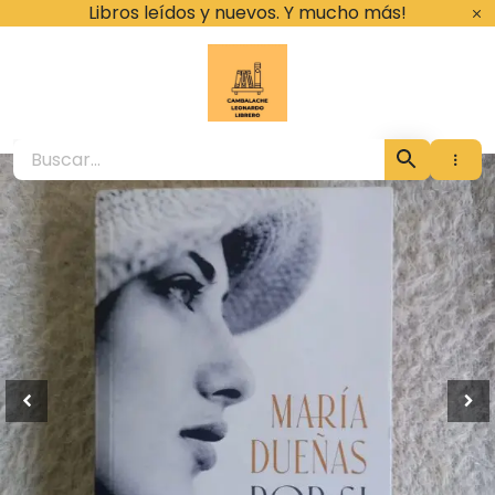
Ir
Libros leídos y nuevos. Y mucho más!
al
contenido
Cambalache Leona