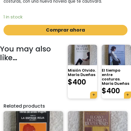
costuras, con una nueva novela que te cautivará.
1 in stock
Comprar ahora
You may also
like…
Misión Olvido.
El tiempo
María Dueñas
entre
costuras.
$
400
María Dueñas
$
400
Related products