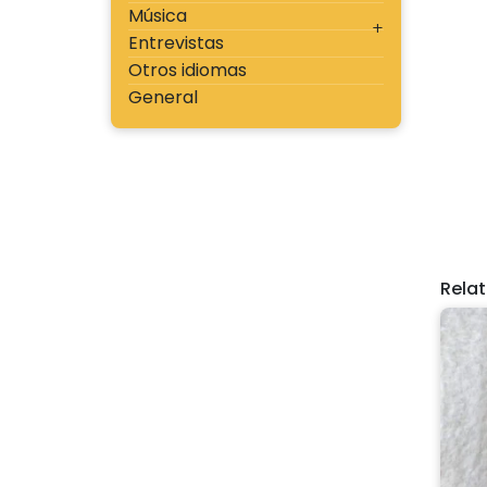
Música
Entrevistas
Otros idiomas
General
Rela