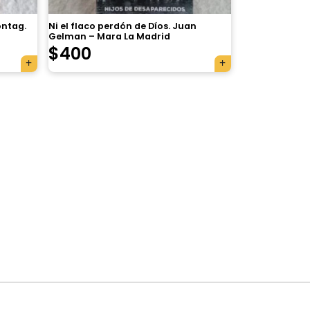
ontag.
Ni el flaco perdón de Díos. Juan
Gelman – Mara La Madrid
$
400
×
Tu carrito está vacío.
Agregá un producto y aparecerá acá
automáticamente.