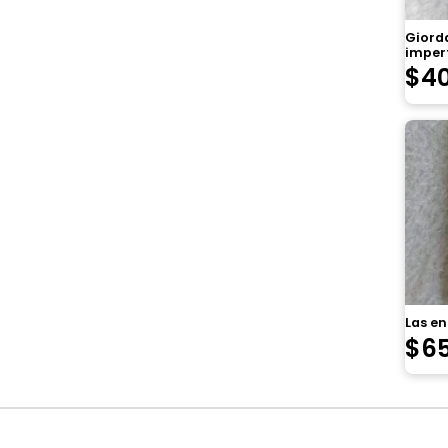
Giorda
imper
$
4
Las e
$
6
Navegación