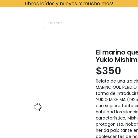
Libros leídos y nuevos. Y mucho más!
ache Leonardo Librer
El marino que
Yukio Mishi
$
350
Relato de una traici
MARINO QUE PERDIÓ 
forma de introducirs
YUKIO MISHIMA (1925
que sugiere tanto c
habilidad los silenci
característico, Mis
protagonista, Nobor
herida palpitante e
adolescentes de hal