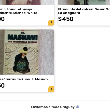
no Bruno: el hereje
El amante del volcán. Susan S
tinente. Michael White
Ed Alfaguara
00
$
450
nseñanzas de Rumi. El Masnavi
50
Enviamos a todo Uruguay