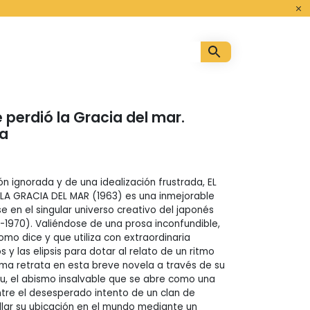
o
 perdió la Gracia del mar.
ma
ón ignorada y de una idealización frustrada, EL
LA GRACIA DEL MAR (1963) es una inmejorable
e en el singular universo creativo del japonés
-1970). Valiéndose de una prosa inconfundible,
omo dice y que utiliza con extraordinaria
os y las elipsis para dotar al relato de un ritmo
hima retrata en esta breve novela a través de su
u, el abismo insalvable que se abre como una
ntre el desesperado intento de un clan de
lar su ubicación en el mundo mediante un