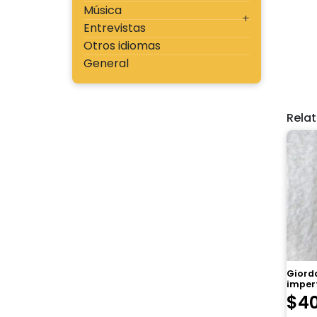
Música
Entrevistas
Otros idiomas
General
Rela
Giorda
imper
$
4