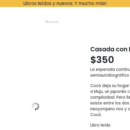
Libros leídos y nuevos. Y mucho más!
ache Leonardo Librer
Casada con B
$
350
La esperada continu
semiautobiográfico
Cocó deja su hogar 
a Muju, un japonés c
complicidad. Pero l
existe entre los do
neoyorquino rico y 
Cocó.
Libro leído