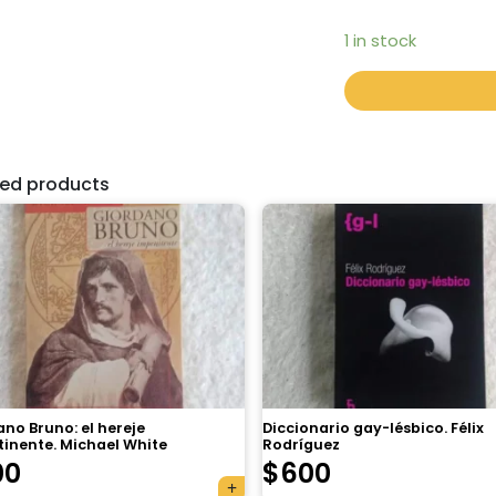
1 in stock
ted products
no Bruno: el hereje
Diccionario gay-lésbico. Félix
tinente. Michael White
Rodríguez
00
$
600