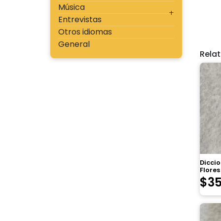
Música
Entrevistas
Otros idiomas
General
Rela
Diccio
Flore
$
3