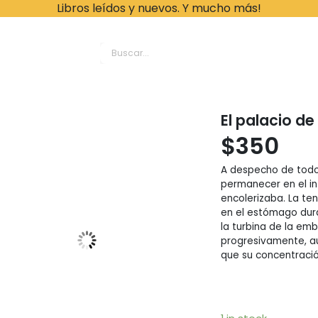
Libros leídos y nuevos. Y mucho más!
ache Leonardo Librer
El palacio de
$
350
A despecho de todos
permanecer en el int
encolerizaba. La te
en el estómago dura
la turbina de la em
progresivamente, a
que su concentració