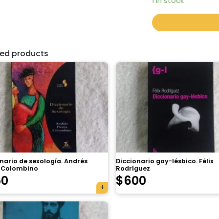
1 in stock
ted products
nario de sexología. Andrés
Diccionario gay-lésbico. Félix
s Colombino
Rodríguez
50
$
600