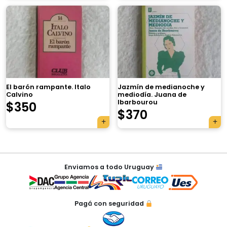
×
El barón rampante. Italo
Jazmín de medianoche y
Calvino
mediodía. Juana de
Ibarbourou
$
350
Tu carrito está vacío.
$
370
Agregá un producto y aparecerá acá
automáticamente.
Navegación
Enviamos a todo Uruguay
de
entradas
Pagá con seguridad