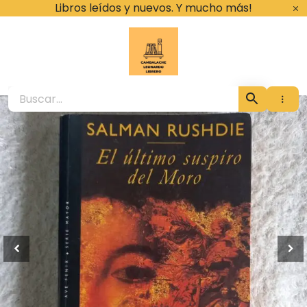
Ir
Libros leídos y nuevos. Y mucho más!
al
contenido
Cambalache Leona