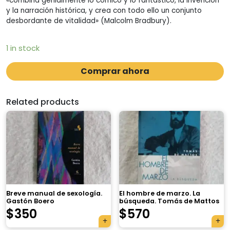
«combina genialmente lo cómico y lo fantástico, la invención
y la narración histórica, y crea con todo ello un conjunto
desbordante de vitalidad» (Malcolm Bradbury).
1 in stock
Comprar ahora
Related products
Breve manual de sexología.
El hombre de marzo. La
Gastón Boero
búsqueda. Tomás de Mattos
$
350
$
570