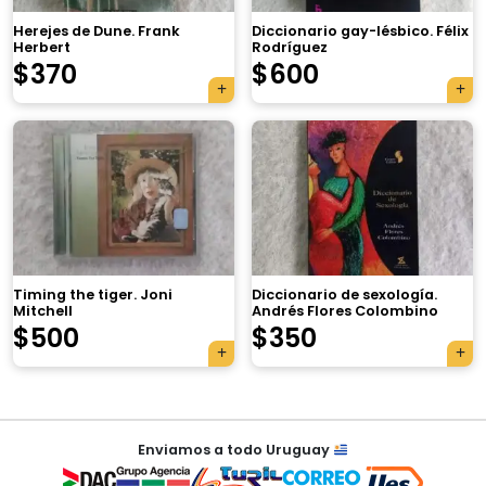
Herejes de Dune. Frank
Diccionario gay-lésbico. Félix
Herbert
Rodríguez
$
370
$
600
×
Timing the tiger. Joni
Diccionario de sexología.
Mitchell
Andrés Flores Colombino
Tu carrito está vacío.
$
500
$
350
Agregá un producto y aparecerá acá
automáticamente.
Navegación
Enviamos a todo Uruguay
de