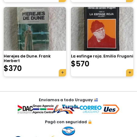
×
Herejes de Dune. Frank
La esfinge roja. Emilio Frugoni
Herbert
$
570
$
370
Tu carrito está vacío.
Agregá un producto y aparecerá acá
Navegación
automáticamente.
Enviamos a todo Uruguay
de
entradas
Pagá con seguridad