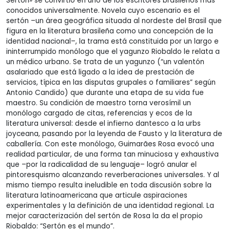
Sertón» se convirtió en uno de los escritores brasileños más
conocidos universalmente. Novela cuyo escenario es el
sertón –un área geográfica situada al nordeste del Brasil que
figura en la literatura brasileña como una concepción de la
identidad nacional–, la trama está constituida por un largo e
ininterrumpido monólogo que el yagunzo Riobaldo le relata a
un médico urbano. Se trata de un yagunzo (“un valentón
asalariado que está ligado a la idea de prestación de
servicios, típica en las disputas grupales o familiares” según
Antonio Candido) que durante una etapa de su vida fue
maestro. Su condición de maestro torna verosímil un
monólogo cargado de citas, referencias y ecos de la
literatura universal: desde el infierno dantesco a la urbs
joyceana, pasando por la leyenda de Fausto y la literatura de
caballería. Con este monólogo, Guimarães Rosa evocó una
realidad particular, de una forma tan minuciosa y exhaustiva
que –por la radicalidad de su lenguaje– logró anular el
pintoresquismo alcanzando reverberaciones universales. Y al
mismo tiempo resulta ineludible en toda discusión sobre la
literatura latinoamericana que articule aspiraciones
experimentales y la definición de una identidad regional. La
mejor caracterización del sertón de Rosa la da el propio
Riobaldo: “Sertón es el mundo”.