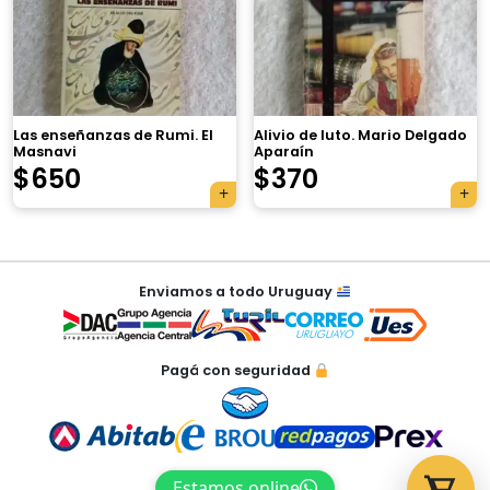
×
Las enseñanzas de Rumi. El
Alivio de luto. Mario Delgado
Masnavi
Aparaín
Tu carrito está vacío.
$
650
$
370
Agregá un producto y aparecerá acá
automáticamente.
Navegación
Enviamos a todo Uruguay
de
entradas
Pagá con seguridad
Estamos online