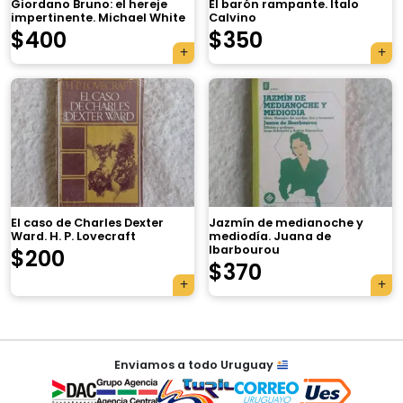
Giordano Bruno: el hereje
El barón rampante. Italo
impertinente. Michael White
Calvino
$
400
$
350
×
El caso de Charles Dexter
Jazmín de medianoche y
Ward. H. P. Lovecraft
mediodía. Juana de
Ibarbourou
$
200
Tu carrito está vacío.
$
370
Agregá un producto y aparecerá acá
automáticamente.
Navegación
Enviamos a todo Uruguay
de