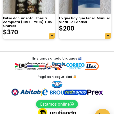
×
Falso documental Poesía
Lo que hay que tener. Manuel
completa (1997 – 2016). Luis
Vidal. Ed Edhasa
Chaves
$
200
$
370
Tu carrito está vacío.
Agregá un producto y aparecerá acá
Navegación
automáticamente.
Enviamos a todo Uruguay
de
entradas
Pagá con seguridad
Estamos online