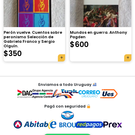
×
Perón vuelve. Cuentos sobre
Mundos en guerra. Anthony
peronismo Selección de
Pagden
Gabriela Franco y Sergio
$
600
Olguín.
$
350
Tu carrito está vacío.
Agregá un producto y aparecerá acá
Navegación
automáticamente.
Enviamos a todo Uruguay
de
entradas
Pagá con seguridad