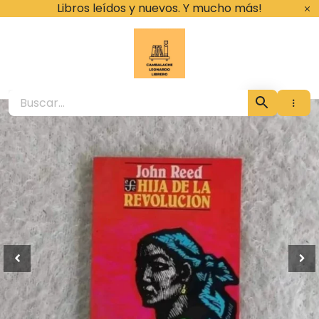
Ir
Libros leídos y nuevos. Y mucho más!
al
contenido
Cambalache Leona